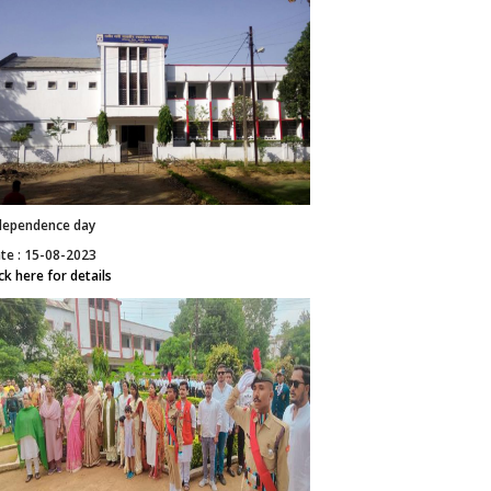
dependence day
te : 15-08-2023
ick here for details