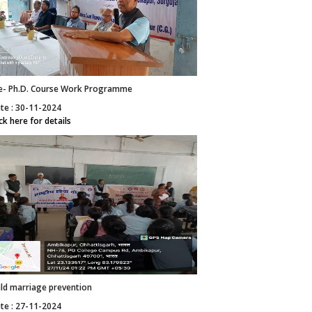
e- Ph.D. Course Work Programme
te : 30-11-2024
ick here for details
ild marriage prevention
te : 27-11-2024