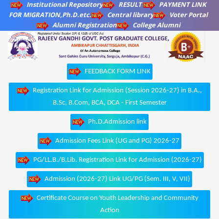
Institutional Repository
RESULT
PAYMENT LINK
FOR MIGRATION,Ph.D.etc.
Central library
Voter Portal
Alumni Registration
College Alumni
FEEDBACK FORM LINK
Registration Link for Admission (Session 2026-27) in B.A.,
B.Sc, B.Com, BCA, DCA - First Semester
Ph.D.Admission link
Admission Fees Link (UG and PG) 2026-27
PG/LL.B./B.Lib. Registration Link for Admission (2026-27)
Admission (2026-27) Link UG/PG (Sem. III, V, VII)
Certificate Course on Youth Leadership and Community
Action