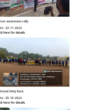
ncer awareness rally
te : 23-11-2024
ick here for details
tional Unity Race
te : 30-10-2024
ick here for details