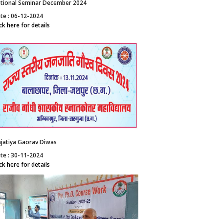
tional Seminar December 2024
te : 06-12-2024
ick here for details
njatiya Gaorav Diwas
te : 30-11-2024
ick here for details