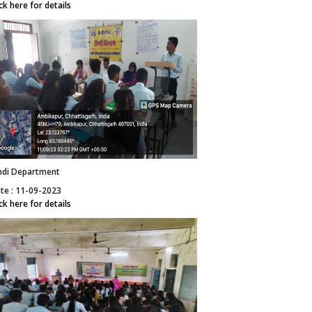
ick here for details
ndi Department
te : 11-09-2023
ick here for details