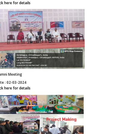
ick here for details
umni Meeting
te : 02-03-2024
ick here for details