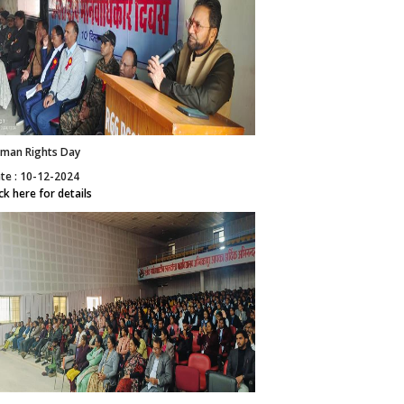
man Rights Day
te : 10-12-2024
ick here for details