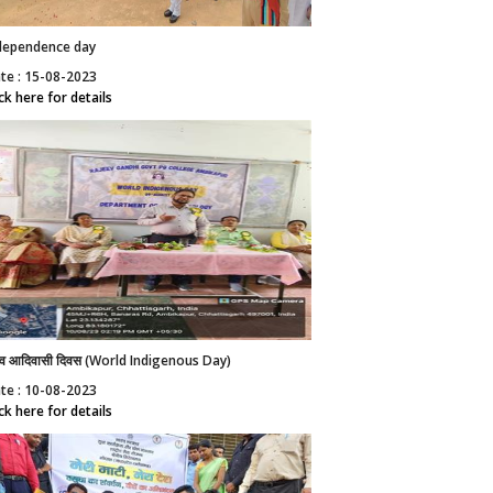
dependence day
te : 15-08-2023
ick here for details
श्व आदिवासी दिवस (World Indigenous Day)
te : 10-08-2023
ick here for details