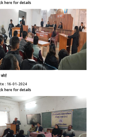
ick here for details
 कोर्ट
te : 16-01-2024
ick here for details