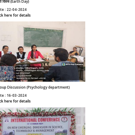
्वी दिवस (Earth Day)
te : 22-04-2024
ick here for details
oup Discussion (Psychology department)
te : 16-03-2024
ick here for details